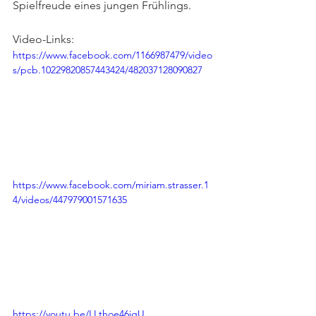
Spielfreude eines jungen Frühlings.
Video-Links:
https://www.facebook.com/1166987479/video
s/pcb.10229820857443424/482037128090827
https://www.facebook.com/miriam.strasser.1
4/videos/447979001571635
https://youtu.be/LLthoe46jgU