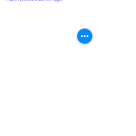
https://youtu.be/31ZnCtKLRk4