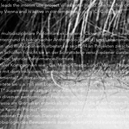
y leads the interim use project Villa.Bunter.Hund. She teaches c
Vienna and is active in contemporary circus (C³-Collective).
multidisziplinäre Performancekünstlerin, Clownin und Kulturar
intergrund in biologischer Anthropologie (BSc) und Lebensmitt
n und Wahl-Spanierin arbeitet sie seit 2014 an Projekten zwisc
en Schaffen forscht sie an der Schnittstelle verschiedener dars
linäre, hybride Performance-Formate.
tionaler Kompagnien wie „Cia. MimoX Teatro“ und „Misero Prosp
te mit dem inklusiven Theaterverein „ArtKolè“. 2016 war sie Mi
rimental“ in Barcelona, wo sie für Programmierung und Projektk
beitete sie u.a. mit Will Lopes („Hybrid-Butoh-Ensemble“) und 
FT“ zusammen und zeigte ihre Arbeiten an Orten wie dem Lali
n diversen performativen Freiraum- und Site-specific-Formaten.
esse am Grotesken entwickelt sie seit 2019 die Butoh-Clown-
Kemoni Project“ entstehen interdisziplinäre Arbeiten in Zu
iedener Disziplinen. Dazu zählt u.a. „ConTaKt“, eine transdisz
robiologie des Bewusstseins auseinandersetzt und künstlerische
t.