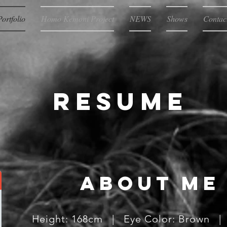
Portfolio
Homo Kemoni Project
NEWS
Shows
Contac
RESUME
about me
Height: 168cm | Eye Color: Brown | 