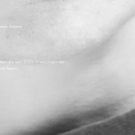
riam Strasser
rten die seit 2020, in wechselnder
t feiern.
er