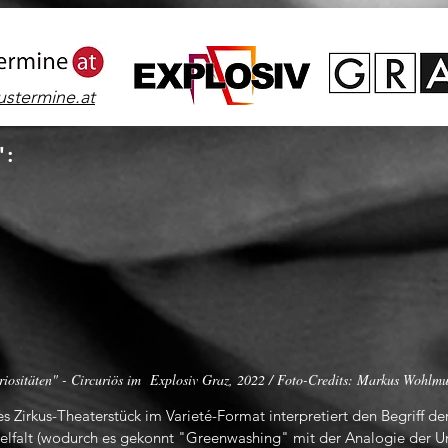
ustermine.at
 :
riositäten" - Circuriös im Explosiv Graz, 2022 / Foto-Credits: Markus Wohlm
ches Zirkus-Theaterstück im Varieté-Format interpretiert den Begriff 
ielfalt (wodurch es gekonnt "Greenwashing" mit der Analogie der U