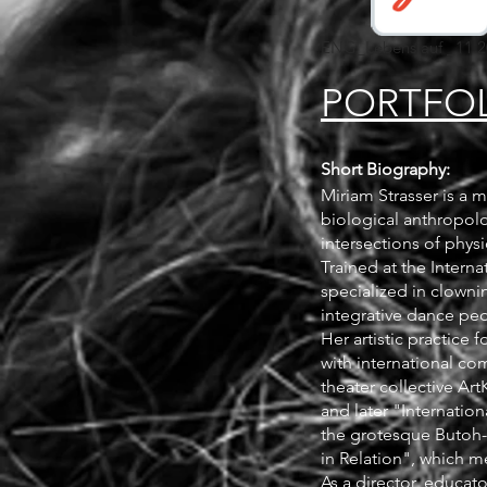
ENG_Lebenslauf _11.2
PORTFOL
Short Biography:
Miriam Strasser is a m
biological anthropolo
intersections of phys
Trained at the Intern
specialized in clowni
integrative dance pe
Her artistic practice
with international co
theater collective Ar
and later "Internatio
the grotesque Butoh-
in Relation", which 
As a director, educat