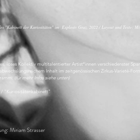
es "Kabinett der Kuriositäten" im Explosiv Graz, 2022 / Layout und Texte: Mi
s, loses Kollektiv multitalentierter Artist*innen verschiedenster Spa
wechslungsreichem Inhalt im zeitgenössischen Zirkus-Varieté-Forma
ogramm:
(für mehr Infos siehe unten)
 / "Kuriositätenkabinett"
 Leitung: Miriam Strass