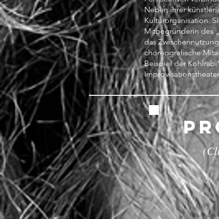
Neben ihrer künstleri
Kulturorganisation. S
Mitbegründerin des „In
das Zwischennutzungs
choreografische Mitar
Beispiel der Kohlrabi
Improvisationstheater
PR
(Cl