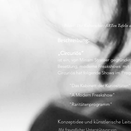
Bilder: Die Kulturschutz ARTen Tafeln d
Beschreibung:
„Circuriös
“
ist
ein, von Miriam Strasser gegründete
Besetzung, moderne Freakshows mit ab
Circuriös hat folgende Shows im Pr
"Das Kabinett der Kuriositäten“
"A Modern Freakshow"
"Raritätenprogramm"
Konzeptidee und künstlerisc
he
Mit freundlicher Unterstützung von: