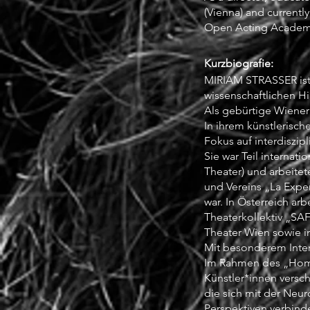
(Vienna) and currentl
Open Acting Academy 
Kurzbiografie:
MIRIAM STRASSER ist 
wissenschaftlichen H
Als gebürtige Wieneri
In ihrem künstlerisch
Fokus auf interdiszip
Sie war Teil interna
Theater) und arbeite
und Vereins „La Expe
war. In Österreich ar
Theaterkollektiv „SA
Theater Wien sowie i
Mit besonderem Inter
Im Rahmen des „Homo 
Künstler*innen versch
die sich mit der Neu
Perspektiven verbinde