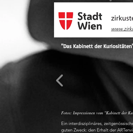
www.zirk
"Das Kabinett der Kuriositäten"
Fotos: Impressionen vom "Kabinett der Ku
Ein interdisziplinäres, zeitgenössis
guten Zweck: den Erhalt der ARTenv