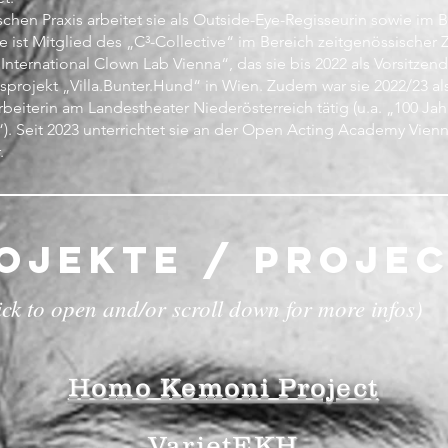
schen Praxis arbeitet sie als Outside-Eye-Regisseurin sowie im
ie ist Mitglied des „C³-Collective“ im Bereich zeitgenössischer 
ternational Clown Lab Vienna“, das sie bis 2022 als Vorsitzende l
projekt „Villa.Bunter.Hund“ in Wien. Zudem war sie 2022/23 al
beiterin am Landestheater Niederösterreich tätig (u.a. „100 J
“). Seit 2023 unterrichtet sie an der Open Acting Academy Vie
.
OJEKTE / PROJE
ick to open and/or scroll down for more infos)
Homo Kemoni Project
VarietEKH