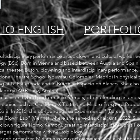
025.pdf
IO ENGLISH
PORTFOLI
ultidisciplinary performance artist, clown, and cultural worker 
gy (BSc). Born in Vienna and based between Austria and Spain 
ical theater, Butoh, clowning and interdisciplinary performance.
ational Theatre School Nouveau Colombier (Madrid) in physical t
ng at La Estupenda and in Butoh at Espacio en Blanco. She also h
dagogy (AGB-Tanz, Austria).
 focuses on hybrid performance formats, often blending art and 
mpanies such as Cia. MimoX Teatro and Misero Prospero Project
tKolè. In 2016, she co-founded "La Experimental" (Barcelona), a 
nal Clown Lab" (Vienna), where she served as chair until 2022. S
clown figure Homo Kemoni, creating interdisciplinary works l
merges performance with neurobiology.
or and organizer, Miriam has worked at venues like Lalish Thea