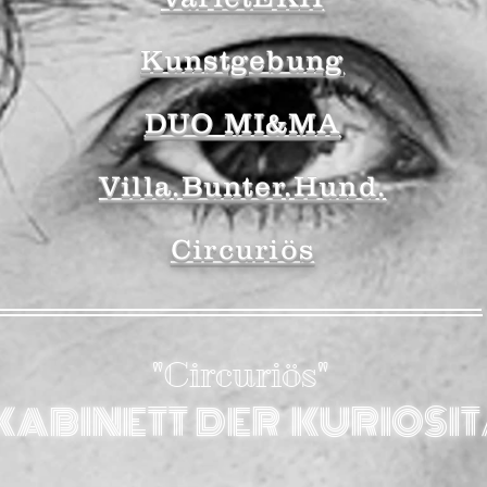
Kunstgebung
DUO MI&MA
Villa.Bunter.Hund.
Circuriös
"Circuriös"
KABINETT DER KURIOSI