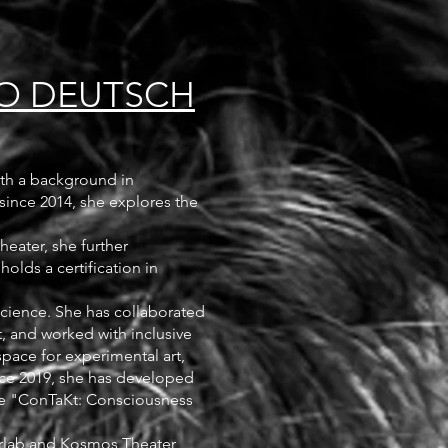
O DEUTSCH
with a background in
since 2014, she explores the
heater, she further
olds a certification in
science. She has collaborated
, and worked with inclusive
space for experimental art,
ince 2019, she has developed
ike "ConTaKt: Consciousness
terlab and Kosmos Theater