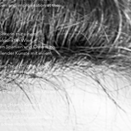
lown and improvisation at the
beiterin mit einem
elpunkt in Wien.
hen Spanien und Österreich.
tellender Künste mit einem
ero Project“ (physisches
tbegründerin des Kunsthauses
oordination verantwortlich
dem feministischen
sh Theaterlabor, dem Kosmos
Figur „Homo Kemoni“.
sammenarbeit mit
iplinäre Bühnenperformance,
 sowie wissenschaftliche