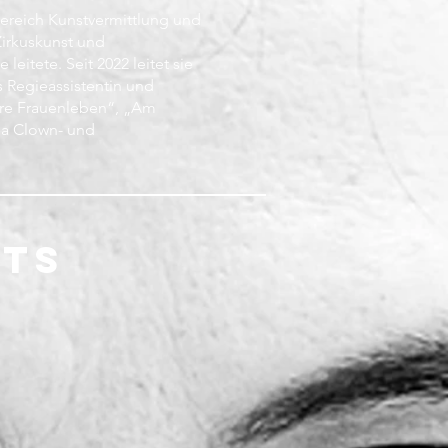
 Bereich Kunstvermittlung und
Zirkuskunst und
eitete. Seit 2022 leitet sie
s Regieassistentin und
ahre Frauenleben“, „Am
nna Clown- und
CTS